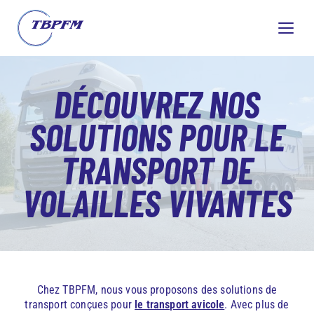
DÉCOUVREZ NOS
SOLUTIONS POUR LE
TRANSPORT DE
VOLAILLES VIVANTES
Vous êtes ici :
Transports BPFM
>
Transport avicole
>
Transport de
volailles vivantes
Chez TBPFM, nous vous proposons des solutions de
transport conçues pour
le transport avicole
. Avec plus de