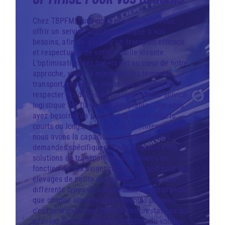
Chez TBPFM, nous nous engageons à vous
offrir un service logistique adapté à vos
besoins, afin de garantir un transport efficace
et respectueux de votre volaille vivante.
L’optimisation des trajets est au cœur de notre
approche, visant à minimiser les temps de
transport, réduire le stress des volailles et
respecter les délais de livraison. Notre service
logistique est flexible et adaptable. Que vous
ayez besoin d’un transport pour des trajets
courts ou longs, en France ou à l’international,
nous avons la capacité de répondre à vos
demandes spécifiques. Nous proposons des
solutions de transport personnalisées en
fonction de vos exigences, que ce soit pour des
élevages de petite ou grande taille, ou pour
différents types de volailles. Nous comprenons
que chaque élevage a des besoins uniques,
c’est pourquoi nous offrons des prestations qui
peuvent être adaptées en fonction du volume