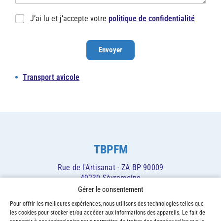
e
e
*
*
R
J’ai lu et j’accepte votre
politique de confidentialité
G
P
D
Envoyer
*
Transport avicole
TBPFM
Rue de l'Artisanat - ZA BP 90009
49230 Sèvremoine
Gérer le consentement
02 41 64 02 97
Pour offrir les meilleures expériences, nous utilisons des technologies telles que
Nous contacter
les cookies pour stocker et/ou accéder aux informations des appareils. Le fait de