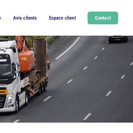
e
Avis clients
Espace client
Contact
t
SE
t spécifique