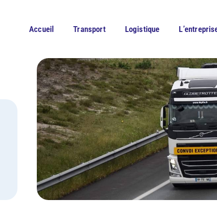
Accueil
Transport
Logistique
L’entrepris
Fret industriel
Historique
Véhicule léger
Recrutemen
Transport spécifique
Démarche R
Transport exceptionnel
Entreprise transport bois
Entreprise transport animaux
vivants
Transport machine agricole
Vous êtes ici :
Transports BPFM
>
Transport
>
Transpor